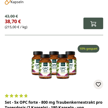
Kapseln
Verkaufspreis:
43,00 €
Regulärer Preis:
38,70 €
(215,00 € / kg)
Rabatt
10% gespart
Durchschnittliche Bewertung von 4.7 von 5 Sternen
Set - 5x OPC forte - 800 mg Traubenkernextrakt pro
Tagesdosis (2 Kapseln) - 180 Kapseln - von