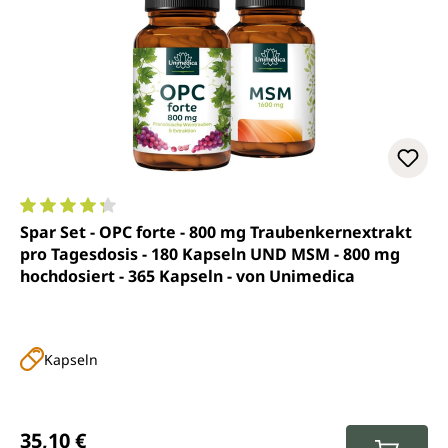
Durchschnittliche Bewertung von 4.2 von 5 Sternen
Spar Set - OPC forte - 800 mg Traubenkernextrakt
pro Tagesdosis - 180 Kapseln UND MSM - 800 mg
hochdosiert - 365 Kapseln - von Unimedica
Kapseln
Regulärer Preis:
35,10 €