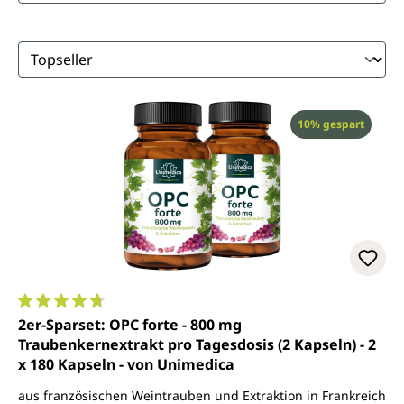
Rabatt
10% gespart
Durchschnittliche Bewertung von 4.8 von 5 Sternen
2er-Sparset: OPC forte - 800 mg
Traubenkernextrakt pro Tagesdosis (2 Kapseln) - 2
x 180 Kapseln - von Unimedica
aus französischen Weintrauben und Extraktion in Frankreich