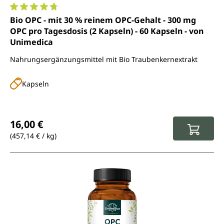
Durchschnittliche Bewertung von 4.8 von 5 Sternen
Bio OPC - mit 30 % reinem OPC-Gehalt - 300 mg
OPC pro Tagesdosis (2 Kapseln) - 60 Kapseln - von
Unimedica
Nahrungsergänzungsmittel mit Bio Traubenkernextrakt
Kapseln
Regulärer Preis:
16,00 €
(457,14 € / kg)