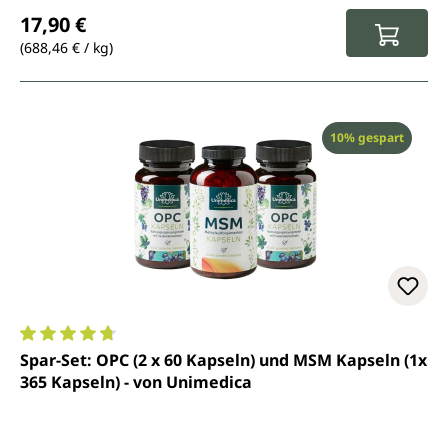
Regulärer Preis:
17,90 €
(688,46 € / kg)
Rabatt
10% gespart
Durchschnittliche Bewertung von 4.8 von 5 Sternen
Spar-Set: OPC (2 x 60 Kapseln) und MSM Kapseln (1x
365 Kapseln) - von Unimedica