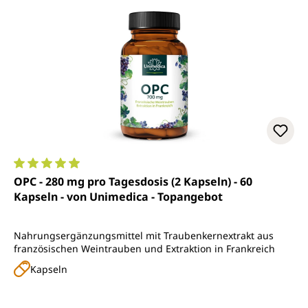
Durchschnittliche Bewertung von 4.9 von 5 Sternen
OPC - 280 mg pro Tagesdosis (2 Kapseln) - 60
Kapseln - von Unimedica - Topangebot
Nahrungsergänzungsmittel mit Traubenkernextrakt aus
französischen Weintrauben und Extraktion in Frankreich
Kapseln