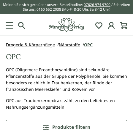
Melden Sie sich gern über unsere Bestellhotline:
07626 974 9700
/ Schreiben
alt springen
Sie uns:
0160 652 2038
(Mo-Fr 8-20 Uhr, Sa 8-12 Uhr)
Du hast 0 Pr
Drogerie & Körperpflege
Nährstoffe
OPC
OPC
OPC (Oligomere Proanthocyanidine) sind sekundäre
Pflanzenstoffe aus der Gruppe der Polyphenole. Sie kommen
besonders reichlich in Traubenkernen, der Rinde der
französischen Meereskiefer und Rotwein vor.
OPC aus Traubenkernextrakt zählt zu den beliebtesten
Nahrungsergänzungsmitteln.
Produkte filtern