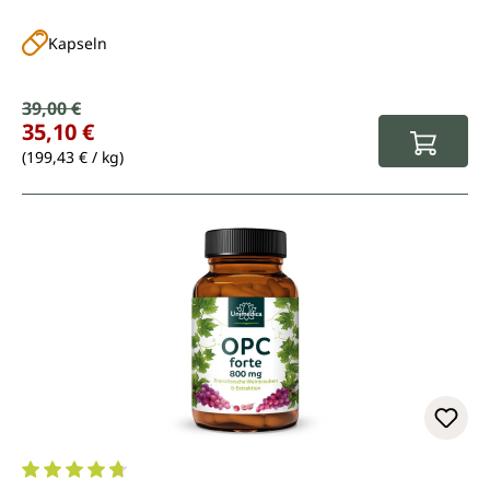
Kapseln
Verkaufspreis:
39,00 €
Regulärer Preis:
35,10 €
(199,43 € / kg)