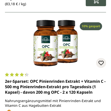
(83,18 € / kg)
Rabatt
10% gespart
Durchschnittliche Bewertung von 4.2 von 5 Sternen
2er-Sparset: OPC Pinienrinden Extrakt + Vitamin C -
500 mg Pinienrinden-Extrakt pro Tagesdosis (1
Kapsel) - davon 200 mg OPC - 2 x 120 Kapseln
Nahrungsergänzungsmittel mit Pinienrinden-Extrakt und
Vitamin C aus Hagebutten-Extrakt