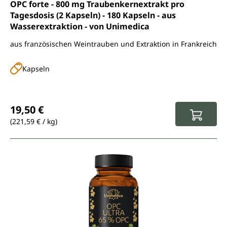
Durchschnittliche Bewertung von 4.8 von 5 Sternen
OPC forte - 800 mg Traubenkernextrakt pro
Tagesdosis (2 Kapseln) - 180 Kapseln - aus
Wasserextraktion - von Unimedica
aus französischen Weintrauben und Extraktion in Frankreich
Kapseln
Regulärer Preis:
19,50 €
(221,59 € / kg)