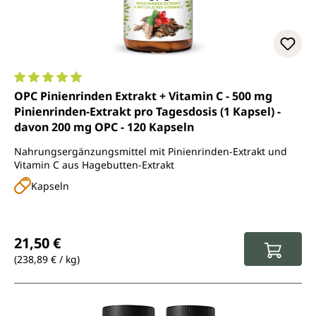
Durchschnittliche Bewertung von 4.9 von 5 Sternen
OPC Pinienrinden Extrakt + Vitamin C - 500 mg
Pinienrinden-Extrakt pro Tagesdosis (1 Kapsel) -
davon 200 mg OPC - 120 Kapseln
Nahrungsergänzungsmittel mit Pinienrinden-Extrakt und
Vitamin C aus Hagebutten-Extrakt
Kapseln
Regulärer Preis:
21,50 €
(238,89 € / kg)