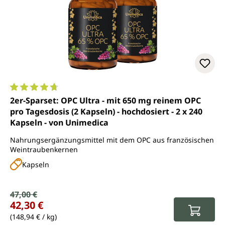
Durchschnittliche Bewertung von 4.8 von 5 Sternen
2er-Sparset: OPC Ultra - mit 650 mg reinem OPC
pro Tagesdosis (2 Kapseln) - hochdosiert - 2 x 240
Kapseln - von Unimedica
Nahrungsergänzungsmittel mit dem OPC aus französischen
Weintraubenkernen
Kapseln
Verkaufspreis:
47,00 €
Regulärer Preis:
42,30 €
(148,94 € / kg)