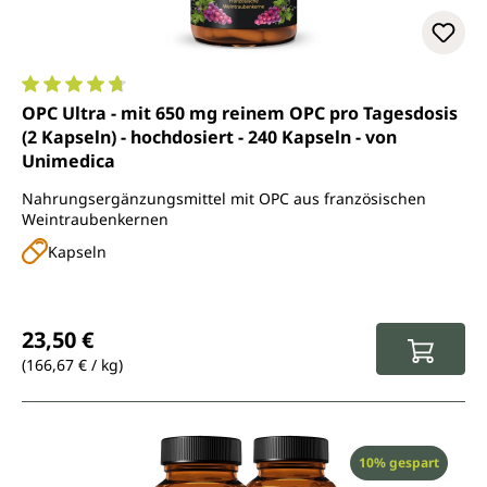
Durchschnittliche Bewertung von 4.8 von 5 Sternen
OPC Ultra - mit 650 mg reinem OPC pro Tagesdosis
(2 Kapseln) - hochdosiert - 240 Kapseln - von
Unimedica
Nahrungsergänzungsmittel mit OPC aus französischen
Weintraubenkernen
Kapseln
Regulärer Preis:
23,50 €
(166,67 € / kg)
Rabatt
10% gespart