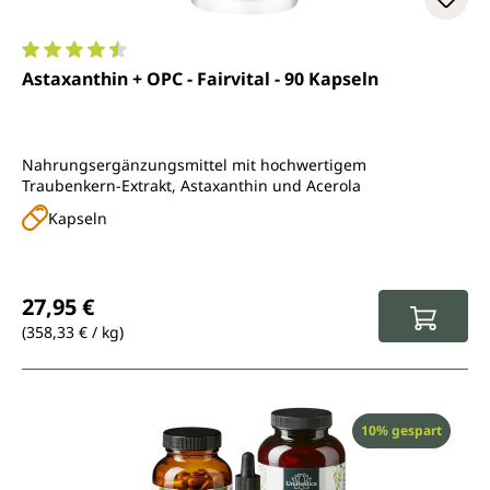
Durchschnittliche Bewertung von 4.6 von 5 Sternen
Astaxanthin + OPC - Fairvital - 90 Kapseln
Nahrungsergänzungsmittel mit hochwertigem
Traubenkern-Extrakt, Astaxanthin und Acerola
Kapseln
Regulärer Preis:
27,95 €
(358,33 € / kg)
Rabatt
10% gespart