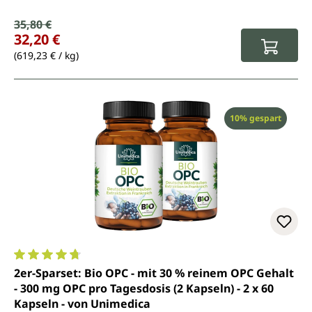
Verkaufspreis:
35,80 €
Regulärer Preis:
32,20 €
(619,23 € / kg)
Rabatt
10% gespart
Durchschnittliche Bewertung von 4.7 von 5 Sternen
2er-Sparset: Bio OPC - mit 30 % reinem OPC Gehalt
- 300 mg OPC pro Tagesdosis (2 Kapseln) - 2 x 60
Kapseln - von Unimedica