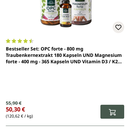
Durchschnittliche Bewertung von 4.4 von 5 Sternen
Bestseller Set: OPC forte - 800 mg
Traubenkernextrakt 180 Kapseln UND Magnesium
forte - 400 mg - 365 Kapseln UND Vitamin D3 / K2
MK7 All-trans 50 ml - von Unimedica
Verkaufspreis:
55,90 €
Regulärer Preis:
50,30 €
(120,62 € / kg)