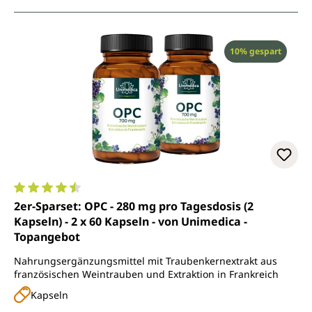
Rabatt
10% gespart
Durchschnittliche Bewertung von 4.5 von 5 Sternen
2er-Sparset: OPC - 280 mg pro Tagesdosis (2
Kapseln) - 2 x 60 Kapseln - von Unimedica -
Topangebot
Nahrungsergänzungsmittel mit Traubenkernextrakt aus
französischen Weintrauben und Extraktion in Frankreich
Kapseln