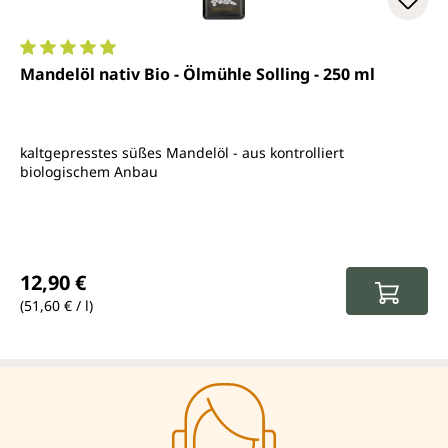
Durchschnittliche Bewertung von 4.9 von 5 Sternen
Mandelöl nativ Bio - Ölmühle Solling - 250 ml
kaltgepresstes süßes Mandelöl - aus kontrolliert
biologischem Anbau
Regulärer Preis:
12,90 €
(51,60 € / l)