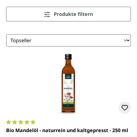
Produkte filtern
Durchschnittliche Bewertung von 5 von 5 Sternen
Bio Mandelöl - naturrein und kaltgepresst - 250 ml