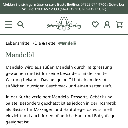
Melden Sie sich gern über unsere Bestellhotline:
07626 974 9700
/ Schreiben
alt springen
Sie uns:
0160 652 2038
(Mo-Fr 8-20 Uhr, Sa 8-12 Uhr)
Du hast 0 Pr
Lebensmittel
Öle & Fette
Mandelöl
Mandelöl
Mandelöl wird aus süßen Mandeln durch Kaltpressung
gewonnen und ist für seine besonders milde, sanfte
Wirkung bekannt. Das hellgelbe Öl hat einen dezent
süßlichen, nussigen Geschmack und einen zarten Duft.
In der Küche verfeinert Mandelöl Desserts, Gebäck und
Salate. Besonders geschätzt ist es jedoch in der Kosmetik
als Basisöl für Massagen und Hautpflege, da es schnell
einzieht und auch für empfindliche Haut und Babypflege
geeignet ist.