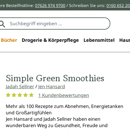
re Bestellhotline:
07626 974 9700
/ Schreiben Sie uns:
0160 652 2
Bücher
Drogerie & Körperpflege
Lebensmittel
Haus
Simple Green Smoothies
Jadah Sellner
/
Jen Hansard
1 Kundenbewertungen
Durchschnittliche Bewertung von 5 von 5 Sternen
Mehr als 100 Rezepte zum Abnehmen, Energietanken
und Großartigfühlen
Jen Hansard und Jadah Sellner haben einen
wunderbaren Weg zu Gesundheit, Freude und