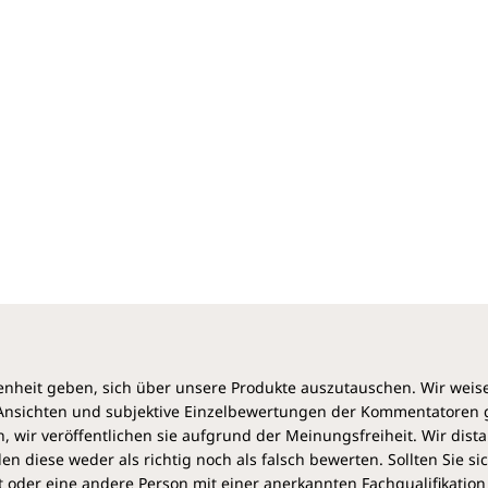
Gewürze nicht unerwähnt.
DIE SMOOTHIES werden durch Einblicke in die
eigenen Erfahrungen der Autorinnen und durch
einnehmende farbenfrohe Fotos wunderbar
komplettiert und ist ein exzellentes Hilfsmittel, um
auf nachhaltige Weise und mit Freude die Kontrolle
über die eigene Gesundheit zurückzuerobern und
von innen heraus zu einem neuen Menschen zu
werden.
„Simple Green Smoothies macht das Einführen gesunder
Essgewohnheiten so einfach wie das Umlegen eines
Schalters. Die einfachen und kriminell leckeren Rezepte
sind für jeden etwas und schmecken so gut, dass man
vergisst, wie gesund sie sind.“
Michelle und Matt, Nr. 1 New York Times-Bestseller-
heit geben, sich über unsere Produkte auszutauschen. Wir weis
Autoren von Thug Kitchen
e Ansichten und subjektive Einzelbewertungen der Kommentatoren
 wir veröffentlichen sie aufgrund der Meinungsfreiheit. Wir dist
diese weder als richtig noch als falsch bewerten. Sollten Sie si
 oder eine andere Person mit einer anerkannten Fachqualifikation