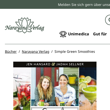
Melden Sie sich gern über unse
springen
Zur Hauptnavigation springen
Unimedica
Gut für
Bücher
Narayana Verlag
Simple Green Smoothies
Bildergalerie überspringen