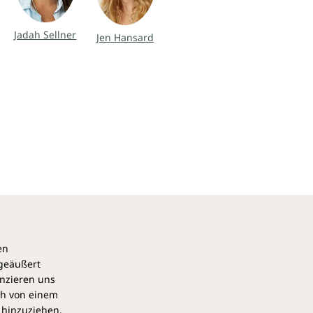
Jadah Sellner
Jen Hansard
en
 geäußert
anzieren uns
ch von einem
 hinzuziehen,