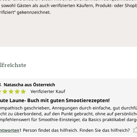
sowohl Gästen als auch verifizierten Käufern, Produkt- oder Sho
ifiziert“ gekennzeichnet.
lfreichste
Natascha aus Österreich
Verifizierter Kauf
urchschnittliche Bewertung von 5 von 5 Sternen
ute Laune- Buch mit guten Smootierezepten!
ympathisch geschrieben, Anregungen durch einfache, gut durchf
icht zu überbordend, auf den Punkt gebracht, ohne auf persönlic
mpfehlenswert für Smoothie-Einsteiger, da Basics praktikabel dar
ntworten
1
Person findet das hilfreich.
Finden Sie das hilfreich?