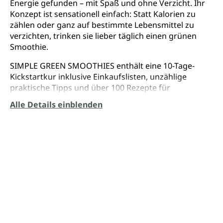
Energie gefunden – mit Spaß und ohne Verzicht. Ihr
Konzept ist sensationell einfach: Statt Kalorien zu
zählen oder ganz auf bestimmte Lebensmittel zu
verzichten, trinken sie lieber täglich einen grünen
Smoothie.
SIMPLE GREEN SMOOTHIES enthält eine 10-Tage-
Kickstartkur inklusive Einkaufslisten, unzählige
praktische Tipps und über 100 Rezepte für
Smoothies, sowie für leckere Desserts,
Alle Details einblenden
unverzichtbare Grundrezepte und hilfreiche
Haushaltsmittel. Ob Pfirsich-Kokos-Traum, Grüner
Feigling oder Ingwer-Beeren-Mojito – die Smoothies
sind so köstlich, dass es kaum zu glauben ist.
Jen und Jadah gehen zudem detailliert auf ihre
Zutaten ein und erklären, wie sich diese am besten
auswählen, vorbereiten und lagern lassen,
informieren über deren Nährstoffgehalt, Geschmack
und die besten Kombinationsmöglichkeiten und
lassen auch vitalisierende Superfoods, Kräuter und