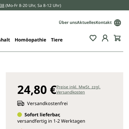
038
(Mo-Fr 8-20 Uhr, Sa 8-12 Uhr)
Über uns
Aktuelles
Kontakt
Du hast 0 Pro
halt
Homöopathie
Tiere
24,80 €
Preise inkl. MwSt. zzgl.
Versandkosten
Versandkostenfrei
Sofort lieferbar,
versandfertig in 1-2 Werktagen