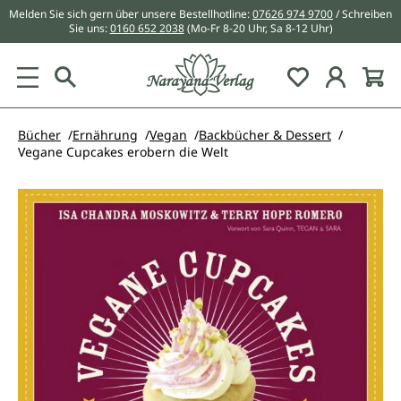
Melden Sie sich gern über unsere Bestellhotline:
07626 974 9700
/ Schreiben
alt springen
Sie uns:
0160 652 2038
(Mo-Fr 8-20 Uhr, Sa 8-12 Uhr)
Du hast 0 Pr
Bücher
Ernährung
Vegan
Backbücher & Dessert
Vegane Cupcakes erobern die Welt
Bildergalerie überspringen