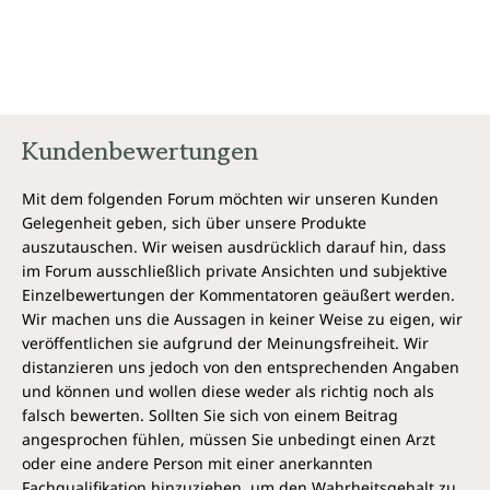
Morgenpost
Rundum gelungenes Buch, das dem traditionellen
Backwerk 120 köstliche und verführerische michfreie
Desserts entgegenstellt.
Zeitenwende
Kundenbewertungen
Ein Muss für Schokoladenfans. Verführung pur für alle, die
noch am Weg dorthin sind!
Mit dem folgenden Forum möchten wir unseren Kunden
GoYoga
Gelegenheit geben, sich über unsere Produkte
auszutauschen. Wir weisen ausdrücklich darauf hin, dass
Fran Costigans "Vegane Schokolade" sollte ein
im Forum ausschließlich private Ansichten und subjektive
passionierter Schokobäcker auf alle Fälle im Bücherregal
Einzelbewertungen der Kommentatoren geäußert werden.
haben. Ob er vegan lebt, spielt dabei keine Rolle
Wir machen uns die Aussagen in keiner Weise zu eigen, wir
Viviani Schokolade
veröffentlichen sie aufgrund der Meinungsfreiheit. Wir
distanzieren uns jedoch von den entsprechenden Angaben
"Vegane Schokolade" ist ein wunderschönes Buch - für
und können und wollen diese weder als richtig noch als
Veganer und Leckermäuler, die gesund schlemmen wollen.
falsch bewerten. Sollten Sie sich von einem Beitrag
Oranienburger Generalanzeiger
angesprochen fühlen, müssen Sie unbedingt einen Arzt
Dieses Kochbuch ist für alle Schokoladenfans - nicht nur
oder eine andere Person mit einer anerkannten
vegan lebende - sehr empfehlenswert. Auch als Geschenk
Fachqualifikation hinzuziehen, um den Wahrheitsgehalt zu