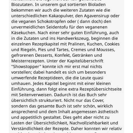
Biozutaten. In unserem gut sortierten Bioladen
bekommen wir auch die weiteren Zutaten wie die
unterschiedlichen Kakaopulver, den Agavensirup oder
die veganen Schokotropfen oder ( dann doch) den
unvermeidlichen Seidentofu für den veganenen
Käsekuchen. Nach einer sehr guten Einführung, auch
in die Zutaten und ins Handwerkszeug, beginnen die
einzelnen Rezeptkapitel mit Pralinen, Kuchen, Cookies
und Riegeln, Pies und Tartes, Cremes und Mousses,
gefrorenen Desserts, Konfekt, Getränken und
Meisterrezepten. Unter der Kapitelüberschrift
"Showstopper" konnte ich mir erst mal nichts
vorstellen; dabei handelt es sich um besonders
umwerfende Rezeptideen, die die Leute quasi
umhauen. Jedes Kapitel beginnt mit einer kleinen
Einführung, dann folgt eine extra Rezeptübersichtseite
mit Seitenverweisen. Dadurch ist das Buch sehr
übersichtlich strukturiert. Nicht nur das Cover,
sondern das gesamte Buch ist sehr schön, wirklich
ansprechend und dem Inhalt angemessen ästhetisch
und appetitlich gestaltet. Dies geht aber nicht zu
Lasten der Übersichtlichkeit, Nachvollziehbarkeit und
Verständlichkeit der Rezepte. Daher konnten wir relativ