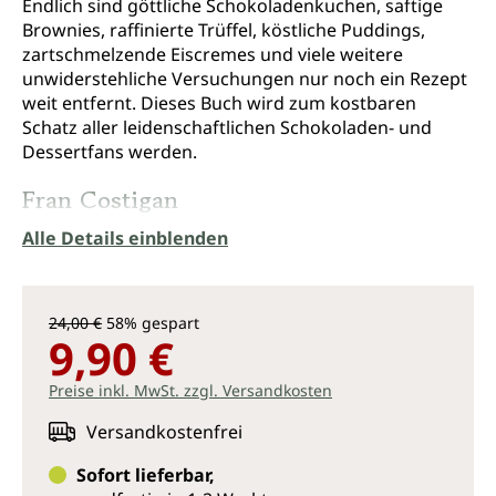
Endlich sind göttliche Schokoladenkuchen, saftige
Brownies, raffinierte Trüffel, köstliche Puddings,
zartschmelzende Eiscremes und viele weitere
unwiderstehliche Versuchungen nur noch ein Rezept
weit entfernt. Dieses Buch wird zum kostbaren
Schatz aller leidenschaftlichen Schokoladen- und
Dessertfans werden.
Fran Costigan
Alle Details einblenden
die Königin der veganen Desserts, ist die wohl
bekannteste vegane Konditormeisterin. Sie ist
Perfektionistin und hat über 20 Jahre in ihrer New
Yorker Lehrküche damit verbracht, Rezepte so lange
24,00 €
58% gespart
9,90 €
zu verfeinern, bis es vegane Meisterwerke wurden.
Ergebnis ist dieses Werk, was in seiner Art einzigartig
Preise inkl. MwSt. zzgl. Versandkosten
ist. Nach ihrer Erfahrung ist vegane Schokolade noch
unverfälschter und intensiver im Geschmack – ganz
Versandkostenfrei
ohne Milchprodukte, Eier oder weißen Zucker.
Sofort lieferbar,
120 himmlische und rein vegane Schokoladen-