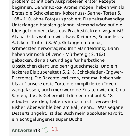
problemlos mit dem Ausprobieren erster Rezepte
beginnen. Da wir Kokos- Aroma mögen, haben wir als
Erstes die Schokoladen- Kokosnuss- Sahne- Torte ( S.
108 - 110, ohne Foto) ausprobiert. Das zeitaufwendige
Unterfangen hat sich gelohnt- niemand wäre auf die
Idee gekommen, dass das Prachtstück rein vegan ist!
Als nächstes wollten wir etwas Kleineres, Schnelleres:
Azteken- Trüffel ( S. 61). Gelangen mühelos,
schmeckten hervorragend (mit Mandeldrink). Dann
haben wir noch Olivenöl- Mürbeteig ( S. 162)
gebacken, der als Grundlage für herbstliche
Obstkuchen dient und sehr gut schmeckt. Und ein
leckeres Eis zubereitet ( S. 218, Schokoladen- Ingwer-
Eiscreme). Die Rezepte variieren, erst mal haben wir
bis auf unsere erste Torte die komplizierten Ideen
weggelassen, auch merkwürdige Zutaten wie die Chia-
Samen, die als Geliermittel dienen und auf S. 18
erläutert werden, haben wir noch nicht verwendet.
Bisher. Aber wir bleiben am Ball, denn.... Was vegane
Desserts angeht, ist das Buch mein absoluter Favorit,
ein echt gelungenes super Buch!!
Antworten
18