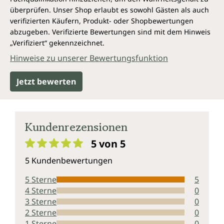
ist es bestens geeignet.
überprüfen. Unser Shop erlaubt es sowohl Gästen als auch
Annalena Wall, Ernährung im Fokus
verifizierten Käufern, Produkt- oder Shopbewertungen
abzugeben. Verifizierte Bewertungen sind mit dem Hinweis
„Verifiziert“ gekennzeichnet.
Hinweise zu unserer Bewertungsfunktion
Jetzt bewerten
Kundenrezensionen
vegane Schokolade: Fran Costigan bereitet eine
Sachertorte zu
5 von 5
Durchschnittliche Bewertung von 5 von 5 Sternen
Vegan Neuheiten - Vegan Schokolade
5 Kundenbewertungen
5 Sterne
5
4 Sterne
0
3 Sterne
0
2 Sterne
0
1 Sterne
0