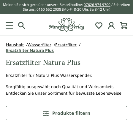
Melden Sie sich gern über unsere Bestellhotline:
07626 974 9700
/ Schreiben
alt springen
Sie uns:
0160 652 2038
(Mo-Fr 8-20 Uhr, Sa 8-12 Uhr)
Du hast 0 Pr
Haushalt
Wasserfilter
Ersatzfilter
Ersatzfilter Natura Plus
Ersatzfilter Natura Plus
Ersatzfilter für Natura Plus Wasserspender.
Sorgfältig ausgewählt nach Qualität und Wirksamkeit.
Entdecken Sie unser Sortiment für bewusste Lebensweise.
Produkte filtern