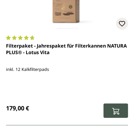
Durchschnittliche Bewertung von 4.7 von 5 Sternen
Filterpaket - Jahrespaket für Filterkannen NATURA
PLUS® - Lotus Vita
inkl. 12 Kalkfilterpads
Regulärer Preis:
179,00 €