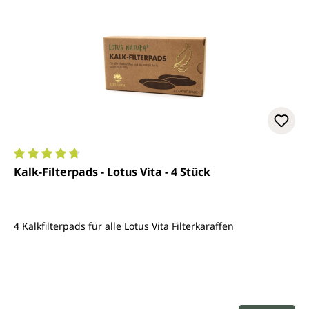
Durchschnittliche Bewertung von 4.7 von 5 Sternen
Kalk-Filterpads - Lotus Vita - 4 Stück
4 Kalkfilterpads für alle Lotus Vita Filterkaraffen
Regulärer Preis: