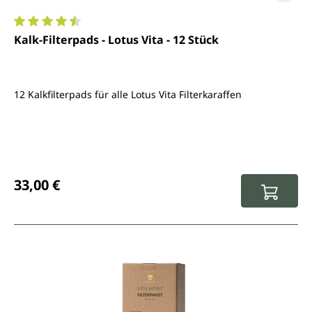
Durchschnittliche Bewertung von 4.5 von 5 Sternen
Kalk-Filterpads - Lotus Vita - 12 Stück
12 Kalkfilterpads für alle Lotus Vita Filterkaraffen
Regulärer Preis:
33,00 €