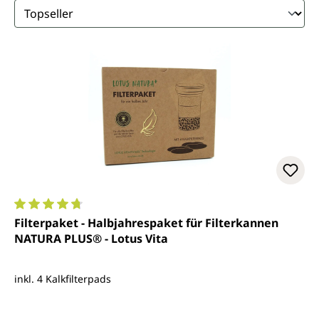
Durchschnittliche Bewertung von 4.7 von 5 Sternen
Filterpaket - Halbjahrespaket für Filterkannen
NATURA PLUS® - Lotus Vita
inkl. 4 Kalkfilterpads