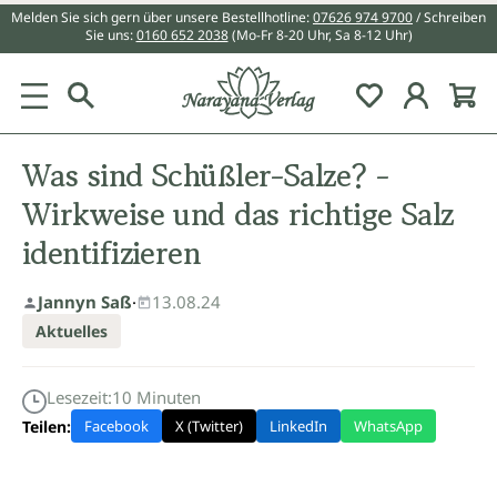
Melden Sie sich gern über unsere Bestellhotline:
07626 974 9700
/ Schreiben
alt springen
Sie uns:
0160 652 2038
(Mo-Fr 8-20 Uhr, Sa 8-12 Uhr)
Du hast 0 Pr
Was sind Schüßler-Salze? -
Wirkweise und das richtige Salz
identifizieren
Jannyn Saß
·
13.08.24
Aktuelles
Lesezeit:
10
Minuten
Teilen:
Facebook
X (Twitter)
LinkedIn
WhatsApp