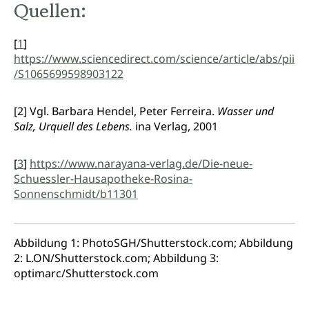
Quellen:
[
1
]
https://www.sciencedirect.com/science/article/abs/pii
/S1065699598903122
[2] Vgl. Barbara Hendel, Peter Ferreira.
Wasser und
Salz, Urquell des Lebens.
ina Verlag, 2001
[
3
]
https://www.narayana-verlag.de/Die-neue-
Schuessler-Hausapotheke-Rosina-
Sonnenschmidt/b11301
Abbildung 1: PhotoSGH/Shutterstock.com; Abbildung
2: L.ON/Shutterstock.com; Abbildung 3:
optimarc/Shutterstock.com