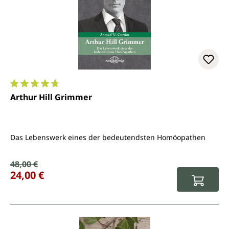
Durchschnittliche Bewertung von 4.8 von 5 Sternen
Arthur Hill Grimmer
Das Lebenswerk eines der bedeutendsten Homöopathen
Verkaufspreis:
48,00 €
Regulärer Preis:
24,00 €