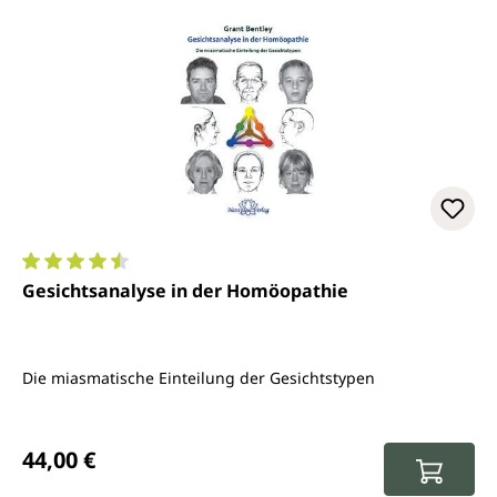
Durchschnittliche Bewertung von 4.4 von 5 Sternen
Gesichtsanalyse in der Homöopathie
Die miasmatische Einteilung der Gesichtstypen
Regulärer Preis:
44,00 €