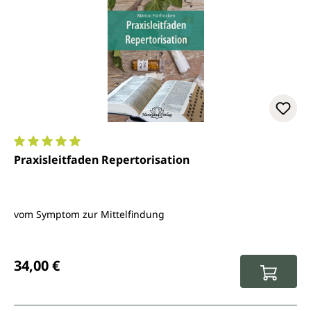
Durchschnittliche Bewertung von 5 von 5 Sternen
Praxisleitfaden Repertorisation
vom Symptom zur Mittelfindung
Regulärer Preis:
34,00 €