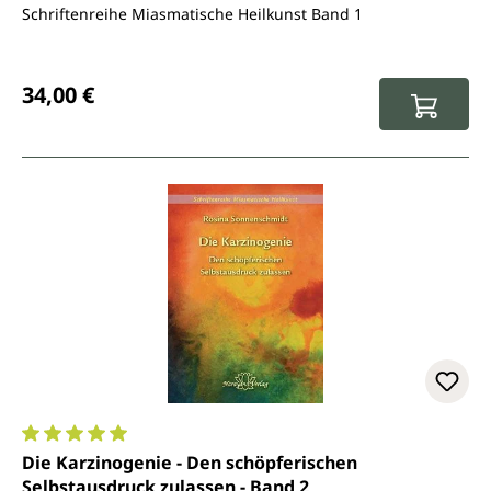
Schriftenreihe Miasmatische Heilkunst Band 1
Regulärer Preis:
34,00 €
Durchschnittliche Bewertung von 5 von 5 Sternen
Die Karzinogenie - Den schöpferischen
Selbstausdruck zulassen - Band 2