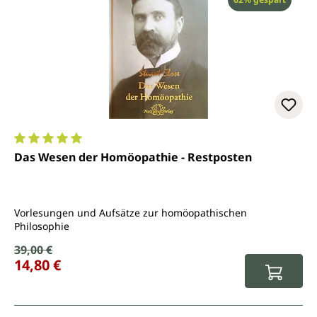
Durchschnittliche Bewertung von 5 von 5 Sternen
Das Wesen der Homöopathie - Restposten
Vorlesungen und Aufsätze zur homöopathischen
Philosophie
Verkaufspreis:
39,00 €
Regulärer Preis:
14,80 €