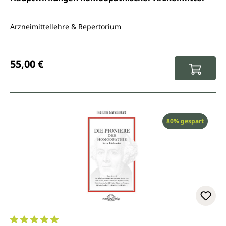
Arzneimittellehre & Repertorium
Regulärer Preis:
55,00 €
Rabatt
80% gespart