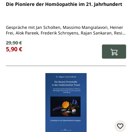
Durchschnittliche Bewertung von 5 von 5 Sternen
Die Pioniere der Homöopathie im 21. Jahrhundert
Gespräche mit Jan Scholten, Massimo Mangialavori, Heiner
Frei, Alok Pareek, Frederik Schroyens, Rajan Sankaran, Resie
Moonen, Farokh Master, Klaus von Ammon, Mahesh Gandhi,
Verkaufspreis:
29,90 €
Regulärer Preis:
Ulrich Welte, Michal Yakir...
5,90 €