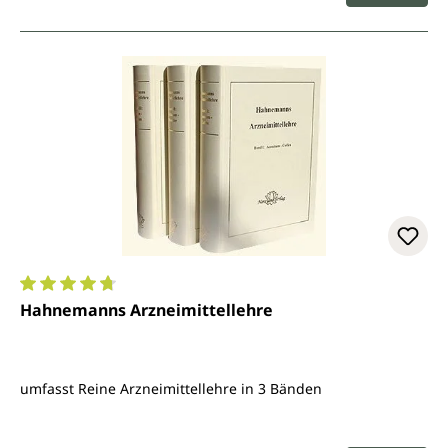
Durchschnittliche Bewertung von 4.8 von 5 Sternen
Hahnemanns Arzneimittellehre
umfasst Reine Arzneimittellehre in 3 Bänden
Regulärer Preis: