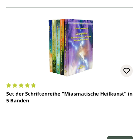
Durchschnittliche Bewertung von 4.8 von 5 Sternen
Set der Schriftenreihe "Miasmatische Heilkunst" in
5 Bänden
Regulärer Preis: