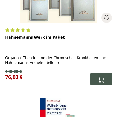
Durchschnittliche Bewertung von 5 von 5 Sternen
Hahnemanns Werk im Paket
Organon, Theorieband der Chronischen Krankheiten und
Hahnemanns Arzneimittellehre
Verkaufspreis:
148,00 €
Regulärer Preis:
76,00 €