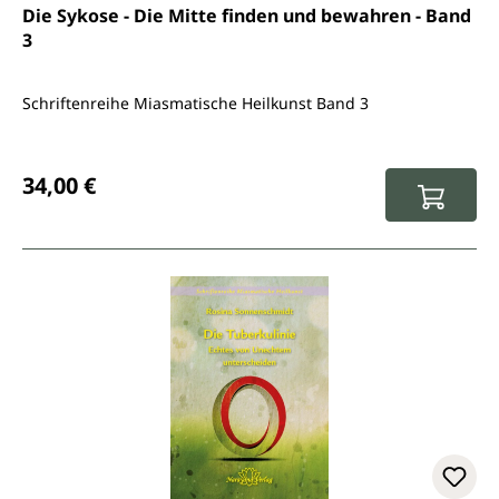
Durchschnittliche Bewertung von 5 von 5 Sternen
Die Sykose - Die Mitte finden und bewahren - Band
3
Schriftenreihe Miasmatische Heilkunst Band 3
Regulärer Preis:
34,00 €