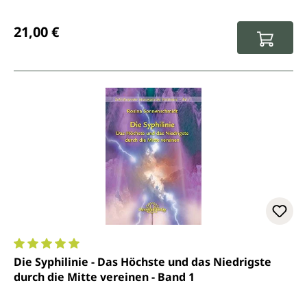
Regulärer Preis:
21,00 €
Durchschnittliche Bewertung von 5 von 5 Sternen
Die Syphilinie - Das Höchste und das Niedrigste
durch die Mitte vereinen - Band 1