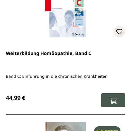
Weiterbildung Homöopathie, Band C
Band C: Einführung in die chronischen Krankheiten
Regulärer Preis:
44,99 €
Rabatt
62% gespart