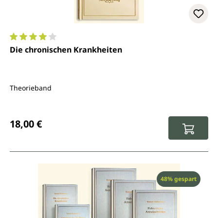
Durchschnittliche Bewertung von 4 von 5 Sternen
Die chronischen Krankheiten
Theorieband
Regulärer Preis:
18,00 €
Rabatt
48% gespart