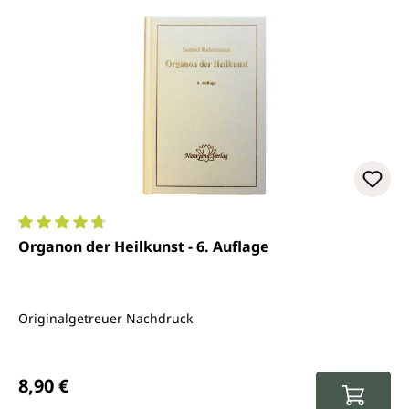
Durchschnittliche Bewertung von 4.7 von 5 Sternen
Organon der Heilkunst - 6. Auflage
Originalgetreuer Nachdruck
Regulärer Preis:
8,90 €