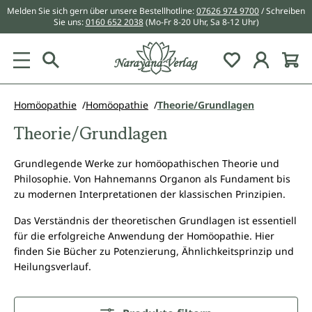
Melden Sie sich gern über unsere Bestellhotline:
07626 974 9700
/ Schreiben
alt springen
Sie uns:
0160 652 2038
(Mo-Fr 8-20 Uhr, Sa 8-12 Uhr)
Du hast 0 Pr
Homöopathie
Homöopathie
Theorie/Grundlagen
Theorie/Grundlagen
Grundlegende Werke zur homöopathischen Theorie und
Philosophie. Von Hahnemanns Organon als Fundament bis
zu modernen Interpretationen der klassischen Prinzipien.
Das Verständnis der theoretischen Grundlagen ist essentiell
für die erfolgreiche Anwendung der Homöopathie. Hier
finden Sie Bücher zu Potenzierung, Ähnlichkeitsprinzip und
Heilungsverlauf.