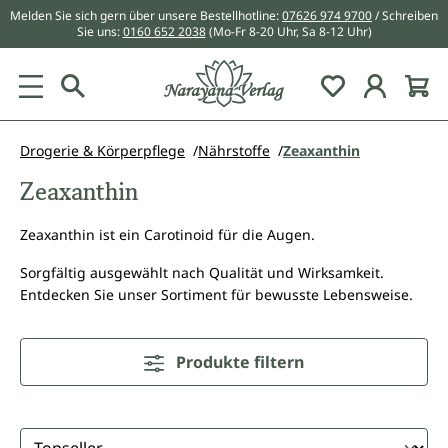
Melden Sie sich gern über unsere Bestellhotline:
07626 974 9700
/ Schreiben
alt springen
Sie uns:
0160 652 2038
(Mo-Fr 8-20 Uhr, Sa 8-12 Uhr)
Du hast 0 Pr
Drogerie & Körperpflege
Nährstoffe
Zeaxanthin
Zeaxanthin
Zeaxanthin ist ein Carotinoid für die Augen.
Sorgfältig ausgewählt nach Qualität und Wirksamkeit.
Entdecken Sie unser Sortiment für bewusste Lebensweise.
Produkte filtern