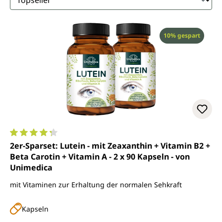
Rabatt
10% gespart
Durchschnittliche Bewertung von 4.2 von 5 Sternen
2er-Sparset: Lutein - mit Zeaxanthin + Vitamin B2 +
Beta Carotin + Vitamin A - 2 x 90 Kapseln - von
Unimedica
mit Vitaminen zur Erhaltung der normalen Sehkraft
Kapseln