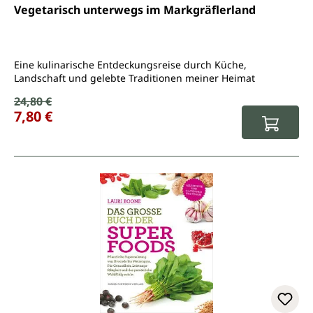
Durchschnittliche Bewertung von 4.8 von 5 Sternen
Vegetarisch unterwegs im Markgräflerland
Eine kulinarische Entdeckungsreise durch Küche,
Landschaft und gelebte Traditionen meiner Heimat
Verkaufspreis:
24,80 €
Regulärer Preis:
7,80 €