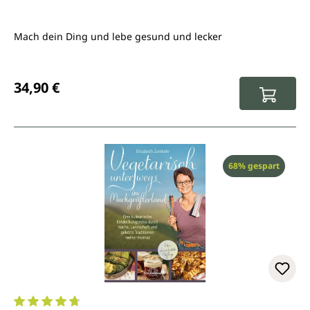
Mach dein Ding und lebe gesund und lecker
Regulärer Preis:
34,90 €
Rabatt
68% gespart