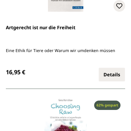
Artgerecht ist nur die Freiheit
Eine Ethik für Tiere oder Warum wir umdenken müssen
Regulärer Preis:
16,95 €
Details
Rabatt
62% gespart