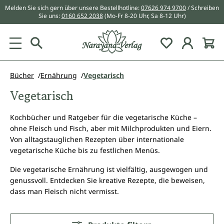
Melden Sie sich gern über unsere Bestellhotline:
07626 974 9700
/ Schreiben
alt springen
Sie uns:
0160 652 2038
(Mo-Fr 8-20 Uhr, Sa 8-12 Uhr)
Du hast 0 Pr
Bücher
Ernährung
Vegetarisch
Vegetarisch
Kochbücher und Ratgeber für die vegetarische Küche –
ohne Fleisch und Fisch, aber mit Milchprodukten und Eiern.
Von alltagstauglichen Rezepten über internationale
vegetarische Küche bis zu festlichen Menüs.
Die vegetarische Ernährung ist vielfältig, ausgewogen und
genussvoll. Entdecken Sie kreative Rezepte, die beweisen,
dass man Fleisch nicht vermisst.