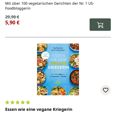
Mit über 100 vegetarischen Gerichten der Nr. 1 US-
Foodbloggerin
Verkaufspreis:
29,90 €
Regulärer Preis:
5,90 €
Durchschnittliche Bewertung von 5 von 5 Sternen
Essen wie eine vegane Kriegerin