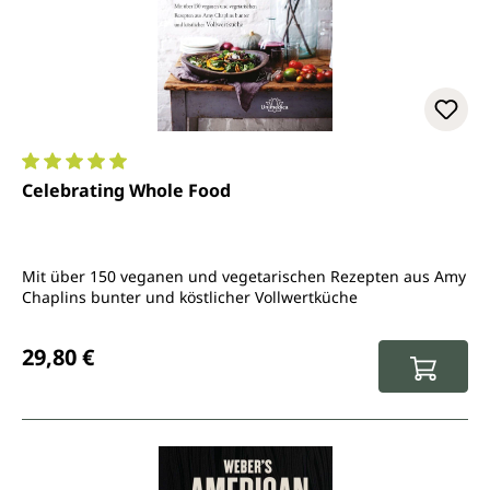
Durchschnittliche Bewertung von 5 von 5 Sternen
Celebrating Whole Food
Mit über 150 veganen und vegetarischen Rezepten aus Amy
Chaplins bunter und köstlicher Vollwertküche
Regulärer Preis:
29,80 €