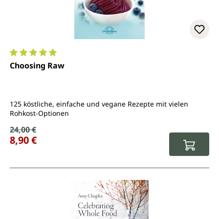
Durchschnittliche Bewertung von 5 von 5 Sternen
Choosing Raw
125 köstliche, einfache und vegane Rezepte mit vielen
Rohkost-Optionen
Verkaufspreis:
24,00 €
Regulärer Preis:
8,90 €