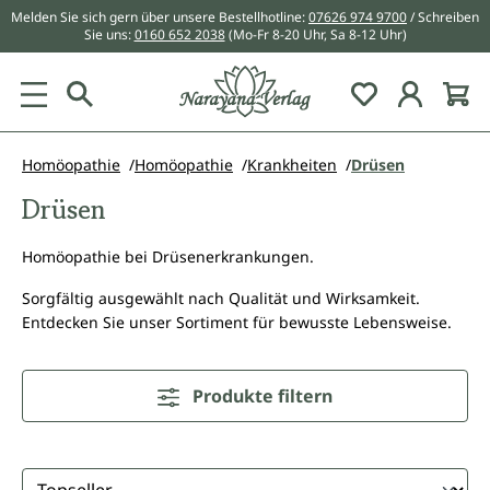
Melden Sie sich gern über unsere Bestellhotline:
07626 974 9700
/ Schreiben
alt springen
Sie uns:
0160 652 2038
(Mo-Fr 8-20 Uhr, Sa 8-12 Uhr)
Du hast 0 Pr
Homöopathie
Homöopathie
Krankheiten
Drüsen
Drüsen
Homöopathie bei Drüsenerkrankungen.
Sorgfältig ausgewählt nach Qualität und Wirksamkeit.
Entdecken Sie unser Sortiment für bewusste Lebensweise.
Produkte filtern