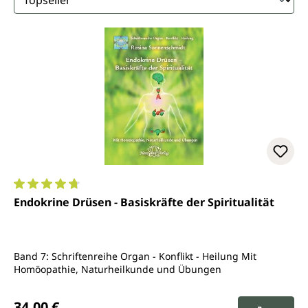
Durchschnittliche Bewertung von 4.8 von 5 Sternen
Endokrine Drüsen - Basiskräfte der Spiritualität
Band 7: Schriftenreihe Organ - Konflikt - Heilung Mit
Homöopathie, Naturheilkunde und Übungen
Regulärer Preis:
34,00 €