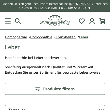
Melden Sie sich gern über unsere Bestellhotline:
07626 974 9700
/ Schreiben
alt springen
Sie uns:
0160 652 2038
(Mo-Fr 8-20 Uhr, Sa 8-12 Uhr)
Du hast 0 Pr
Homöopathie
Homöopathie
Krankheiten
Leber
Leber
Homöopathie bei Leberbeschwerden.
Sorgfältig ausgewählt nach Qualität und Wirksamkeit.
Entdecken Sie unser Sortiment für bewusste Lebensweise.
Produkte filtern