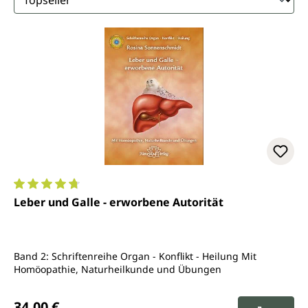
Durchschnittliche Bewertung von 4.7 von 5 Sternen
Leber und Galle - erworbene Autorität
Band 2: Schriftenreihe Organ - Konflikt - Heilung Mit
Homöopathie, Naturheilkunde und Übungen
Regulärer Preis:
34,00 €