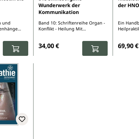
Wunderwerk der
der HNO
Kommunikation
n und
Band 10: Schriftenreihe Organ -
Ein Hand
enhänge
Konflikt - Heilung Mit
Heilprakti
Homöopathie, Naturheilkunde
Laien
:
Regulärer Preis:
Reguläre
und Übungen
34,00 €
69,90 €