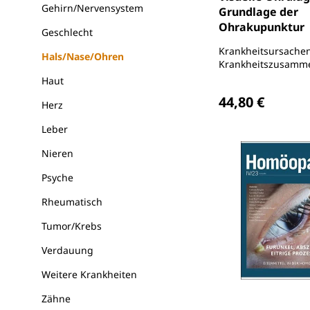
Gehirn/Nervensystem
Grundlage der
Ohrakupunktur
Geschlecht
Krankheitsursache
Hals/Nase/Ohren
Krankheitszusamm
erkennen
Haut
Regulärer Preis
44,80 €
Herz
Leber
Nieren
Psyche
Rheumatisch
Tumor/Krebs
Verdauung
Weitere Krankheiten
Zähne