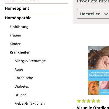
Produkte filte
Homeoplant
Hersteller
Homöopathie
Einführung
Frauen
Kinder
Krankheiten
Allergie/Atemwege
Auge
Chronische
Diabetes
Drüsen
Fieber/Infektionen
Durchschnittlich
Visuelle Ohrdiag