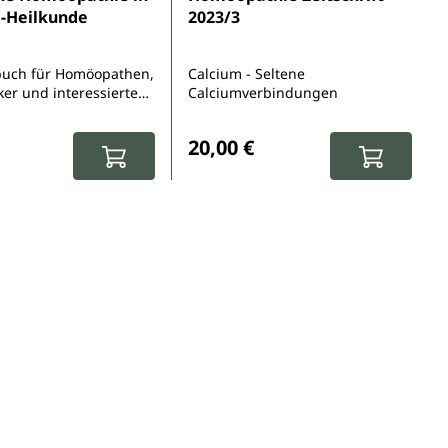
-Heilkunde
2023/3
buch für Homöopathen,
Calcium - Seltene
ker und interessierte
Calciumverbindungen
r Preis:
Regulärer Preis:
20,00 €