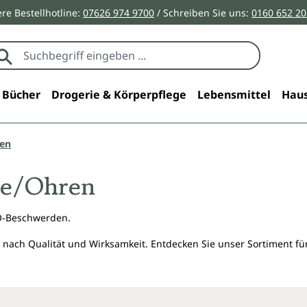
re Bestellhotline:
07626 974 9700
/ Schreiben Sie uns:
0160 652 2
Bücher
Drogerie & Körperpflege
Lebensmittel
Haus
ren
se/Ohren
O-Beschwerden.
 nach Qualität und Wirksamkeit. Entdecken Sie unser Sortiment f