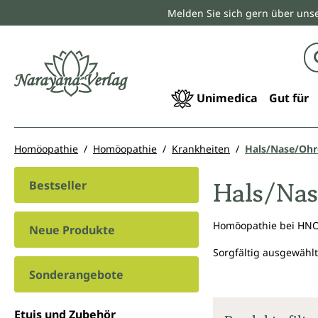
Melden Sie sich gern über unse
springen
Zur Hauptnavigation springen
Unimedica
Gut für
Homöopathie
Homöopathie
Krankheiten
Hals/Nase/Oh
Hals/Na
Bestseller
Homöopathie bei HN
Neue Produkte
Sorgfältig ausgewählt
Sonderangebote
Etuis und Zubehör