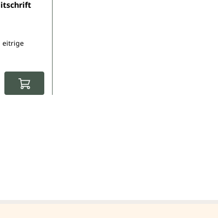
tschrift
 eitrige
: