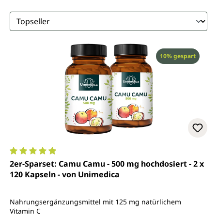
Rabatt
10% gespart
Durchschnittliche Bewertung von 4.9 von 5 Sternen
2er-Sparset: Camu Camu - 500 mg hochdosiert - 2 x
120 Kapseln - von Unimedica
Nahrungsergänzungsmittel mit 125 mg natürlichem
Vitamin C