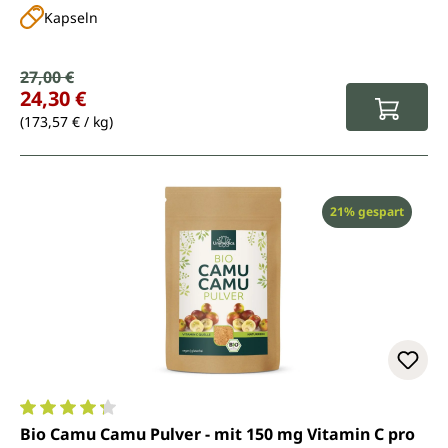
Kapseln
Verkaufspreis:
27,00 €
Regulärer Preis:
24,30 €
(173,57 € / kg)
Rabatt
21% gespart
Durchschnittliche Bewertung von 4.3 von 5 Sternen
Bio Camu Camu Pulver - mit 150 mg Vitamin C pro