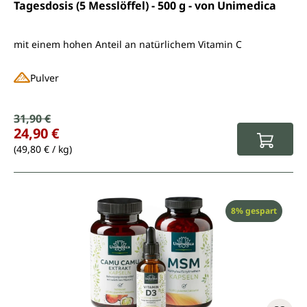
Tagesdosis (5 Messlöffel) - 500 g - von Unimedica
mit einem hohen Anteil an natürlichem Vitamin C
Pulver
Verkaufspreis:
31,90 €
Regulärer Preis:
24,90 €
(49,80 € / kg)
Rabatt
8% gespart