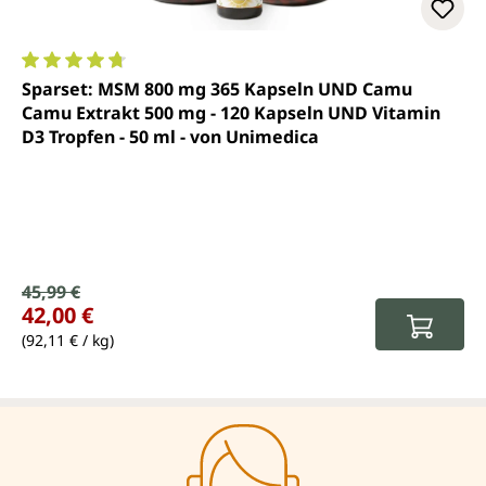
Durchschnittliche Bewertung von 4.7 von 5 Sternen
Sparset: MSM 800 mg 365 Kapseln UND Camu
Camu Extrakt 500 mg - 120 Kapseln UND Vitamin
D3 Tropfen - 50 ml - von Unimedica
Verkaufspreis:
45,99 €
Regulärer Preis:
42,00 €
(92,11 € / kg)