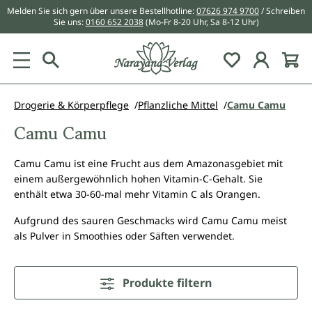
Melden Sie sich gern über unsere Bestellhotline:
07626 974 9700
/ Schreiben
alt springen
Sie uns:
0160 652 2038
(Mo-Fr 8-20 Uhr, Sa 8-12 Uhr)
Du hast 0 Pr
Drogerie & Körperpflege
Pflanzliche Mittel
Camu Camu
Camu Camu
Camu Camu ist eine Frucht aus dem Amazonasgebiet mit
einem außergewöhnlich hohen Vitamin-C-Gehalt. Sie
enthält etwa 30-60-mal mehr Vitamin C als Orangen.
Aufgrund des sauren Geschmacks wird Camu Camu meist
als Pulver in Smoothies oder Säften verwendet.
Produkte filtern