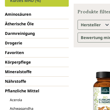
Kurzes MHD (%)
Produkte filte
Aminosäuren
Ätherische Öle
Hersteller
Darmreinigung
Bewertung mi
Drogerie
Favoriten
Körperpflege
Mineralstoffe
Nährstoffe
Pflanzliche Mittel
Acerola
Ashwagandha