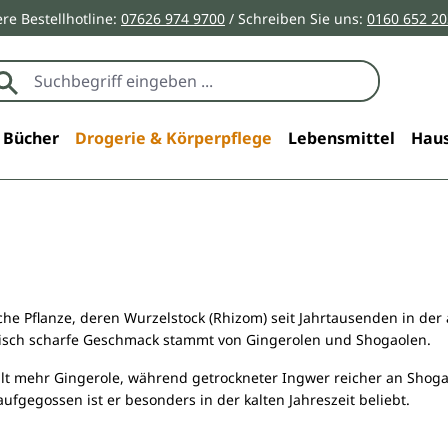
re Bestellhotline:
07626 974 9700
/ Schreiben Sie uns:
0160 652 2
Bücher
Drogerie & Körperpflege
Lebensmittel
Haus
sche Pflanze, deren Wurzelstock (Rhizom) seit Jahrtausenden in de
stisch scharfe Geschmack stammt von Gingerolen und Shogaolen.
lt mehr Gingerole, während getrockneter Ingwer reicher an Shogao
aufgegossen ist er besonders in der kalten Jahreszeit beliebt.