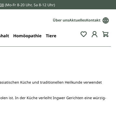
038
(Mo-Fr 8-20 Uhr, Sa 8-12 Uhr)
Über uns
Aktuelles
Kontakt
Du hast 0 Pro
halt
Homöopathie
Tiere
r asiatischen Küche und traditionellen Heilkunde verwendet
len ist. In der Küche verleiht Ingwer Gerichten eine würzig-