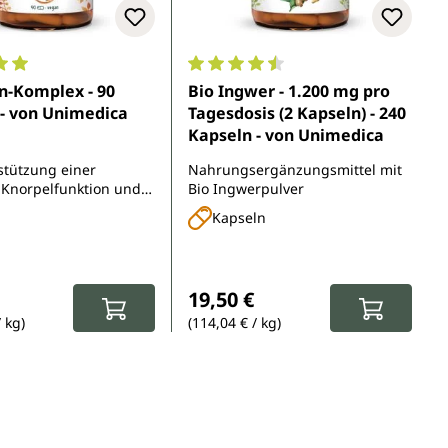
5 Sternen
nittliche Bewertung von 5 von 5 Sternen
Durchschnittliche Bewertung von 
-Komplex - 90
Bio Ingwer - 1.200 mg pro
 - von Unimedica
Tagesdosis (2 Kapseln) - 240
Kapseln - von Unimedica
stützung einer
Nahrungsergänzungsmittel mit
Knorpelfunktion und
Bio Ingwerpulver
nsystems
Kapseln
r Preis:
Regulärer Preis:
19,50 €
/ kg)
(114,04 € / kg)