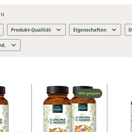
rn
Produkt-Qualität
Eigenschaften
D
nd.
Rabatt
10% gespart