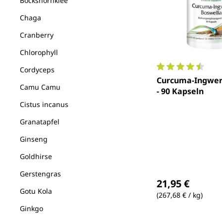
Bockshornklee
Chaga
Cranberry
Chlorophyll
Cordyceps
Durchschnittlich
Curcuma-Ingwer
Camu Camu
- 90 Kapseln
Cistus incanus
Granatapfel
Ginseng
Goldhirse
Regulärer Preis
Gerstengras
21,95 €
Gotu Kola
(267,68 € / kg)
Ginkgo