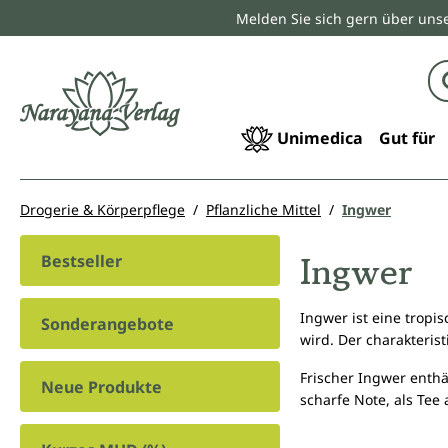
Melden Sie sich gern über unse
springen
Zur Hauptnavigation springen
Unimedica
Gut für
Drogerie & Körperpflege
Pflanzliche Mittel
Ingwer
Ingwer
Bestseller
Ingwer ist eine tropi
Sonderangebote
wird. Der charakteri
Frischer Ingwer enthä
Neue Produkte
scharfe Note, als Tee 