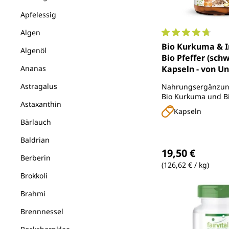
Apfelessig
Algen
Durchschnittlich
Bio Kurkuma & 
Algenöl
Bio Pfeffer (schw
Ananas
Kapseln - von U
Astragalus
Nahrungsergänzung
Bio Kurkuma und B
Astaxanthin
Kapseln
Bärlauch
Baldrian
Regulärer Preis
19,50 €
Berberin
(126,62 € / kg)
Brokkoli
Brahmi
Brennnessel