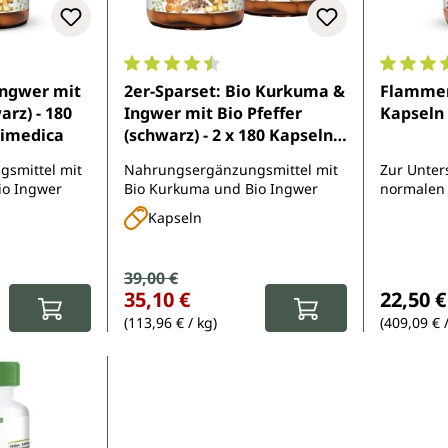
e Bewertung von 4.7 von 5 Sternen
Durchschnittliche Bewertung von 4.6 von 
Durchsch
Ingwer mit
2er-Sparset: Bio Kurkuma &
Flammen
arz) - 180
Ingwer mit Bio Pfeffer
Kapseln
nimedica
(schwarz) - 2 x 180 Kapseln -
von Unimedica
smittel mit
Nahrungsergänzungsmittel mit
Zur Unter
io Ingwer
Bio Kurkuma und Bio Ingwer
normalen 
des Immu
Kapseln
Verkaufspreis:
39,00 €
Regulärer Preis:
:
Reguläre
35,10 €
22,50 €
(113,96 € / kg)
(409,09 € 