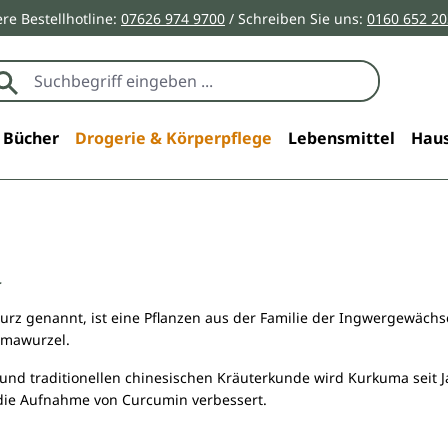
re Bestellhotline:
07626 974 9700
/ Schreiben Sie uns:
0160 652 2
Bücher
Drogerie & Körperpflege
Lebensmittel
Haus
a
z genannt, ist eine Pflanzen aus der Familie der Ingwergewächse
umawurzel.
 und traditionellen chinesischen Kräuterkunde wird Kurkuma seit
d die Aufnahme von Curcumin verbessert.