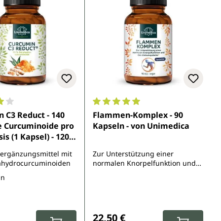
5 Sternen
nittliche Bewertung von 4 von 5 Sternen
Durchschnittliche Bewertung von 
 C3 Reduct - 140
Flammen-Komplex - 90
e Curcuminoide pro
Kapseln - von Unimedica
is (1 Kapsel) - 120
 - von Unimedica
ergänzungsmittel mit
Zur Unterstützung einer
ahydrocurcuminoiden
normalen Knorpelfunktion und
des Immunsystems
ln
r Preis:
Regulärer Preis:
22,50 €