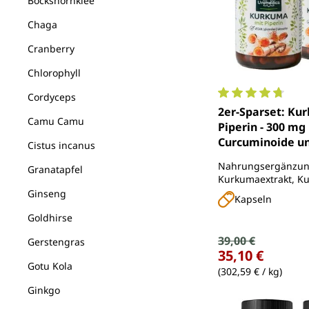
Bockshornklee
Chaga
Cranberry
Chlorophyll
Cordyceps
Durchschnittlich
2er-Sparset: Ku
Camu Camu
Piperin - 300 mg
Curcuminoide u
Cistus incanus
Piperin pro Tage
Nahrungsergänzung
Granatapfel
Kapsel) - 2 x 90 
Kurkumaextrakt, K
von Unimedica
und schwarzem-Pfef
Ginseng
Kapseln
Goldhirse
Verkaufspreis:
39,00 €
Regulärer Preis:
Gerstengras
35,10 €
Gotu Kola
(302,59 € / kg)
Ginkgo