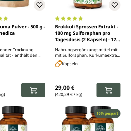
5 Sternen
nittliche Bewertung von 4.8 von 5 Sternen
Durchschnittliche Bewertung von 
uma Pulver - 500 g -
Brokkoli Sprossen Extrakt -
medica
100 mg Sulforaphan pro
Tagesdosis (2 Kapseln) - 120
Kapseln - von Unimedica
ender Trocknung -
Nahrungsergänzungsmittel mit
lität - enthält den
mit Sulforaphan, Kurkumaextrakt
n Pflanzenstoff
und Piperin
Kapseln
 aus kontrolliert
chem Anbau
r Preis:
Regulärer Preis:
29,00 €
kg)
(420,29 € / kg)
Rabatt
10% gespart