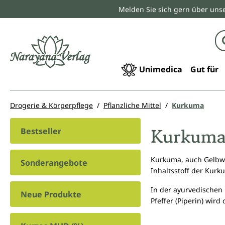
Melden Sie sich gern über unse
springen
Zur Hauptnavigation springen
Unimedica
Gut für
Drogerie & Körperpflege
Pflanzliche Mittel
Kurkuma
Kurkum
Bestseller
Kurkuma, auch Gelbwur
Sonderangebote
Inhaltsstoff der Kurk
In der ayurvedischen
Neue Produkte
Pfeffer (Piperin) wir