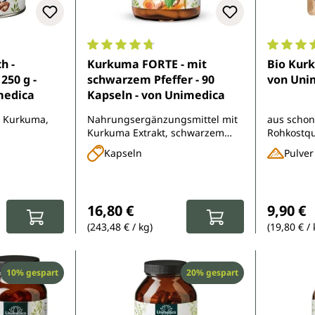
e Bewertung von 4.6 von 5 Sternen
Durchschnittliche Bewertung von 4.7 von 
Durchsch
h -
Kurkuma FORTE - mit
Bio Kurk
250 g -
schwarzem Pfeffer - 90
von Uni
medica
Kapseln - von Unimedica
t Kurkuma,
Nahrungsergänzungsmittel mit
aus schon
Kurkuma Extrakt, schwarzem
Rohkostqua
 aus
Pfeffer Extrakt und Piperin
sekundäre
Kapseln
Pulver
gischem Anbau
Curcumin -
biologis
:
Regulärer Preis:
Reguläre
16,80 €
9,90 €
(243,48 € / kg)
(19,80 € / 
Rabatt
Rabatt
10% gespart
20% gespart