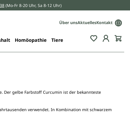
038
(Mo-Fr 8-20 Uhr, Sa 8-12 Uhr)
Über uns
Aktuelles
Kontakt
Du hast 0 Pro
halt
Homöopathie
Tiere
. Der gelbe Farbstoff Curcumin ist der bekannteste
 Jahrtausenden verwendet. In Kombination mit schwarzem