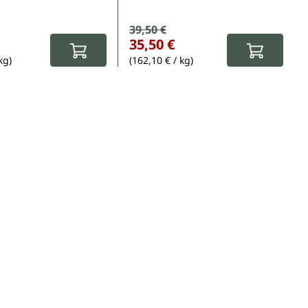
spreis:
Verkaufspreis:
39,50 €
eis:
Regulärer Preis:
35,50 €
kg)
(162,10 € / kg)
5 Sternen