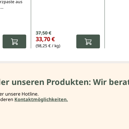
rzpaste aus
-
den-
Verkaufspreis:
37,50 €
Regulärer Preis:
33,70 €
(98,25 € / kg)
der unseren Produkten: Wir berat
er unsere Hotline.
anderen
Kontaktmöglichkeiten.