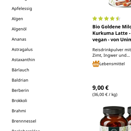
Apfelessig
Algen
Durchschnittlich
Bio Goldene Milc
Algenöl
Kurkuma Latte - 
Ananas
vegan - von Uni
Astragalus
Reisdrinkpulver mi
Zimt, Ingwer und
Astaxanthin
Kokosblütenzucker
Lebensmittel
kontrolliert biolo
Bärlauch
Baldrian
Regulärer Preis
9,00 €
Berberin
(36,00 € / kg)
Brokkoli
Brahmi
Brennnessel