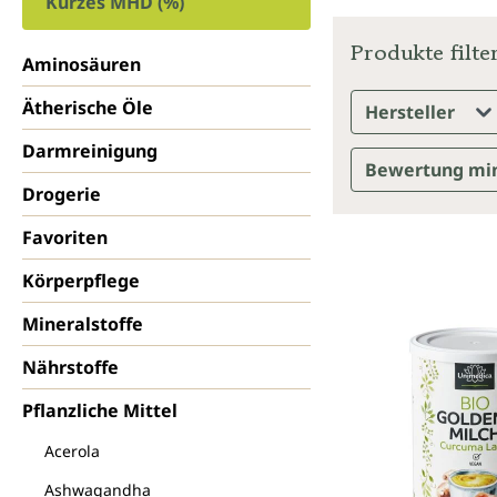
Kurzes MHD (%)
Produkte filte
Aminosäuren
Ätherische Öle
Hersteller
Darmreinigung
Bewertung mi
Drogerie
Favoriten
Körperpflege
Mineralstoffe
Nährstoffe
Pflanzliche Mittel
Acerola
Ashwagandha