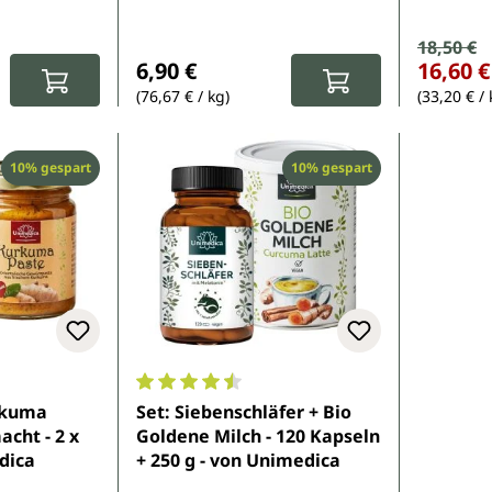
Verkauf
18,50 €
Regulärer Pr
:
Regulärer Preis:
6,90 €
16,60 €
(76,67 € / kg)
(33,20 € / 
Rabatt
Rabatt
10% gespart
10% gespart
e Bewertung von 3.7 von 5 Sternen
Durchschnittliche Bewertung von 4.5 von 
rkuma
Set: Siebenschläfer + Bio
 - 2 x
Goldene Milch - 120 Kapseln
dica
+ 250 g - von Unimedica