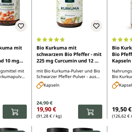
e Bewertung von 4.8 von 5 Sternen
Durchschnittliche Bewertung von 4.8 von 
Durchsch
rkuma mit
Bio Kurkuma mit
Bio Kur
schwarzem Bio Pfeffer - mit
Bio Pfeff
nd 10 mg
225 mg Curcumin und 12 mg
Kapseln
sdosis (1
Piperin pro Tagesdosis (6
smittel mit
mit Bio Kurkuma-Pulver und Bio
Nahrungs
Kapseln -
Kapseln) - 240 Kapseln -
urkumapulver
Schwarzer Pfeffer-Pulver - aus
Bio Kurku
Unimedica
fer-Extrakt
kontrolliert biologischem Anbau
Kapseln
Kapse
Verkaufspreis:
24,90 €
Regulärer Preis:
Reguläre
19,90 €
19,50 €
(91,28 € / kg)
(126,62 € 