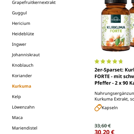
Grapefruitkernextrakt
Guggul
Hericium
Heideblüte
Ingwer
Johanniskraut
Knoblauch
Durchschnittlich
2er-Sparset: Ku
Koriander
FORTE - mit sc
Pfeffer - 2 x 90 
Kurkuma
Unimedica
Nahrungsergänzung
Kelp
Kurkuma Extrakt, 
Pfeffer Extrakt und 
Löwenzahn
Kapseln
Maca
Verkaufspreis:
33,60 €
Regulärer Preis:
Mariendistel
30,20 €