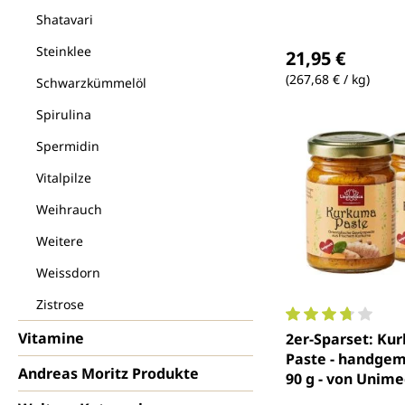
Shatavari
Regulärer Preis
Steinklee
21,95 €
(267,68 € / kg)
Schwarzkümmelöl
Spirulina
Spermidin
Vitalpilze
Weihrauch
Weitere
Weissdorn
Zistrose
Durchschnittlich
Vitamine
2er-Sparset: Ku
Paste - handgemacht
Andreas Moritz Produkte
90 g - von Unime