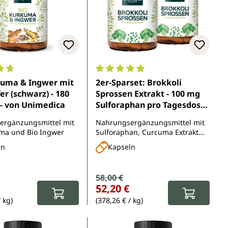
5 Sternen
nittliche Bewertung von 4.7 von 5 Sternen
Durchschnittliche Bewertung von 
kuma & Ingwer mit
2er-Sparset: Brokkoli
er (schwarz) - 180
Sprossen Extrakt - 100 mg
 - von Unimedica
Sulforaphan pro Tagesdosis
- 2 x 120 Kapseln - von
ergänzungsmittel mit
Nahrungsergänzungsmittel mit
Unimedica
ma und Bio Ingwer
Sulforaphan, Curcuma Extrakt
und Piperin
ln
Kapseln
Verkaufspreis:
58,00 €
Regulärer Preis:
r Preis:
52,20 €
/ kg)
(378,26 € / kg)