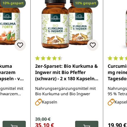
Rabatt
Rabatt
10% gespart
10% gespart
e Bewertung von 4.8 von 5 Sternen
Durchschnittliche Bewertung von 4.6 von 
Durchsch
rkuma
2er-Sparset: Bio Kurkuma &
Curcumin
hwarzem
Ingwer mit Bio Pfeffer
mg rein
Kapseln - von
(schwarz) - 2 x 180 Kapseln -
Tagesdos
von Unimedica
Kapseln
smittel mit
Nahrungsergänzungsmittel mit
Nahrungs
schwarzem
Bio Kurkuma und Bio Ingwer
95 % Tetr
Piperin
Kapseln
Kapse
Verkaufspreis:
39,00 €
Regulärer Preis:
Reguläre
35,10 €
19,90 €