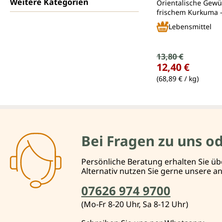
Weitere Kategorien
Orientalische Gewü
frischem Kurkuma 
handgemacht in Ba
Lebensmittel
Württemberg
Verkaufspreis:
13,80 €
Regulärer Preis:
12,40 €
(68,89 € / kg)
Bei Fragen zu uns o
Persönliche Beratung erhalten Sie üb
Alternativ nutzen Sie gerne unsere 
07626 974 9700
(Mo-Fr 8-20 Uhr, Sa 8-12 Uhr)