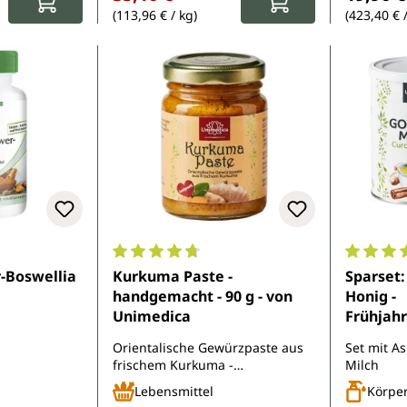
(113,96 € / kg)
(423,40 € 
e Bewertung von 4.6 von 5 Sternen
Durchschnittliche Bewertung von 4.8 von 
Durchsch
-Boswellia
Kurkuma Paste -
Sparset
handgemacht - 90 g - von
Honig -
Unimedica
Frühjahr
cremig -
Orientalische Gewürzpaste aus
Set mit 
Bio Gold
frischem Kurkuma -
Milch
Kurkuma 
handgemacht in Baden-
Lebensmittel
Körper
g von U
Württemberg