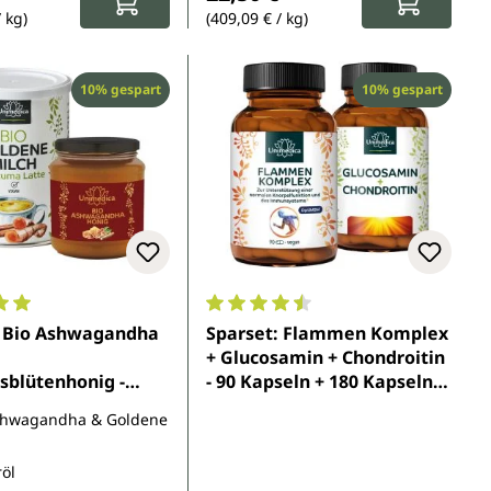
/ kg)
(409,09 € / kg)
Rabatt
Rabatt
10% gespart
10% gespart
5 Sternen
nittliche Bewertung von 5 von 5 Sternen
Durchschnittliche Bewertung von 
: Bio Ashwagandha
Sparset: Flammen Komplex
+ Glucosamin + Chondroitin
sblütenhonig -
- 90 Kapseln + 180 Kapseln -
 aus Deutschland &
von Unimedica
Ashwagandha & Goldene
ene Milch -
Latte - 250 g - 250
öl
nimedica