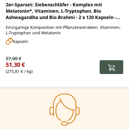
Durchschnittliche Bewertung von 5 von 5 Sternen
2er-Sparset: Siebenschläfer - Komplex mit
Melatonin*, Vitaminen, L-Tryptophan, Bio
Ashwagandha und Bio Brahmi - 2 x 120 Kapseln -
von Unimedica
Einzigartige Komposition mit Pflanzenextrakten, Vitaminen,
L-Tryptophan und Melatonin
Kapseln
Verkaufspreis:
57,00 €
Regulärer Preis:
51,30 €
(275,81 € / kg)