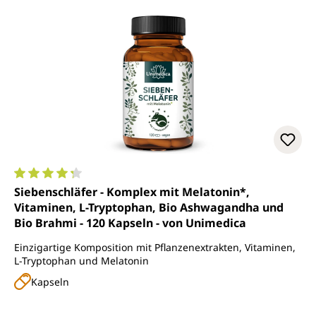
Durchschnittliche Bewertung von 4.3 von 5 Sternen
Siebenschläfer - Komplex mit Melatonin*,
Vitaminen, L-Tryptophan, Bio Ashwagandha und
Bio Brahmi - 120 Kapseln - von Unimedica
Einzigartige Komposition mit Pflanzenextrakten, Vitaminen,
L-Tryptophan und Melatonin
Kapseln