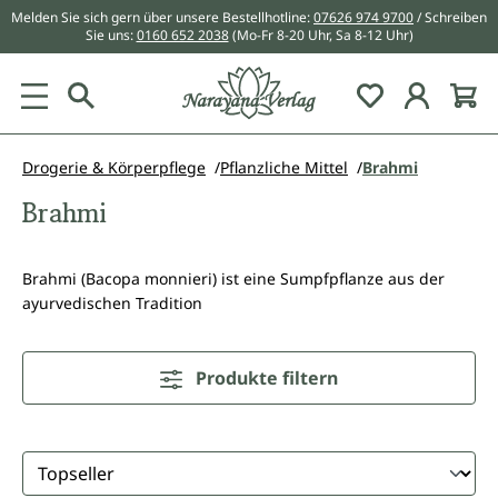
Melden Sie sich gern über unsere Bestellhotline:
07626 974 9700
/ Schreiben
alt springen
Sie uns:
0160 652 2038
(Mo-Fr 8-20 Uhr, Sa 8-12 Uhr)
Du hast 0 Pr
Drogerie & Körperpflege
Pflanzliche Mittel
Brahmi
Brahmi
Brahmi (Bacopa monnieri) ist eine Sumpfpflanze aus der
ayurvedischen Tradition
Produkte filtern