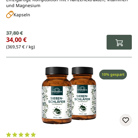
und Magnesium
Kapseln
Verkaufspreis:
37,80 €
Regulärer Preis:
34,00 €
(369,57 € / kg)
Rabatt
10% gespart