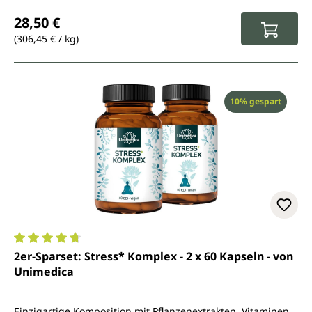
Regulärer Preis:
28,50 €
(306,45 € / kg)
Rabatt
10% gespart
Durchschnittliche Bewertung von 4.8 von 5 Sternen
2er-Sparset: Stress* Komplex - 2 x 60 Kapseln - von
Unimedica
Einzigartige Komposition mit Pflanzenextrakten, Vitaminen