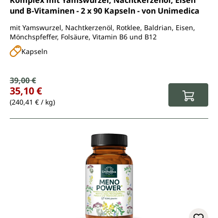
Komplex mit Yamswurzel, Nachtkerzenöl, Eisen
und B-Vitaminen - 2 x 90 Kapseln - von Unimedica
mit Yamswurzel, Nachtkerzenöl, Rotklee, Baldrian, Eisen,
Mönchspfeffer, Folsäure, Vitamin B6 und B12
Kapseln
Verkaufspreis:
39,00 €
Regulärer Preis:
35,10 €
(240,41 € / kg)