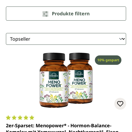
Produkte filtern
Rabatt
10% gespart
Durchschnittliche Bewertung von 5 von 5 Sternen
2er-Sparset: Menopower* - Hormon-Balance-