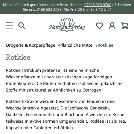
Melden Sie sich gern über unsere Bestellhotline:
07626 974 9700
/ Schreiben
alt springen
Sie uns:
0160 652 2038
(Mo-Fr 8-20 Uhr, Sa 8-12 Uhr)
Du hast 0 Pr
Drogerie & Körperpflege
Pflanzliche Mittel
Rotklee
Rotklee
Rotklee (Trifolium pratense) ist eine heimische
Wiesenpflanze mit charakteristischen kugelförmigen
Blütenköpfen. Die Blüten enthalten Isoflavone, pflanzliche
Stoffe mit struktureller Ähnlichkeit zu Östrogen.
Rotklee-Extrakte werden besonders von Frauen in den
Wechseljahren eingesetzt. Die Isoflavone Genistein,
Daidzein, Formononetin und Biochanin A werden im Körper
teilweise in aktive Formen umgewandelt. Rotklee ist als Tee,
Kapseln oder Tabletten erhältlich.