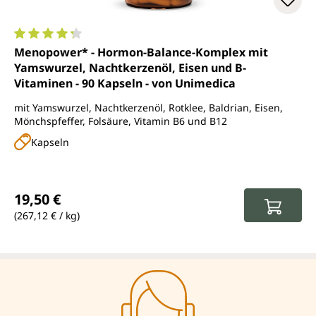
Durchschnittliche Bewertung von 4.3 von 5 Sternen
Menopower* - Hormon-Balance-Komplex mit
Yamswurzel, Nachtkerzenöl, Eisen und B-
Vitaminen - 90 Kapseln - von Unimedica
mit Yamswurzel, Nachtkerzenöl, Rotklee, Baldrian, Eisen,
Mönchspfeffer, Folsäure, Vitamin B6 und B12
Kapseln
Regulärer Preis:
19,50 €
(267,12 € / kg)